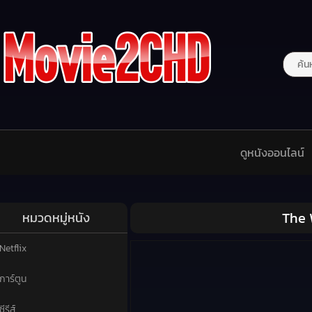
ดูหนังออนไลน์
The 
หมวดหมู่หนัง
Netflix
การ์ตูน
ซีรีส์