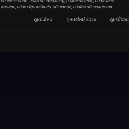
หนังรักโรแมนติก
,
หนังผี หนังสยองขวัญ
,
หนังเกาหลี ดูซีรี่ย์
,
หนังสืบสวน
สอบสวน
,
หนังการ์ตูน แอนิเมชั่น
,
หนังภาคต่อ
,
หนังไทย หนังต่างประเทศ
ดูหนังใหม่
ดูหนังใหม่ 2025
ดูซีรีย์ออน