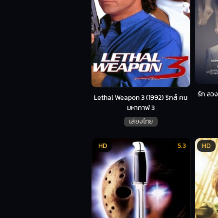
รัก ลว
Lethal Weapon 3 (1992) ริกส์ คน
มหากาฬ 3
เสียงไทย
HD
5.3
HD