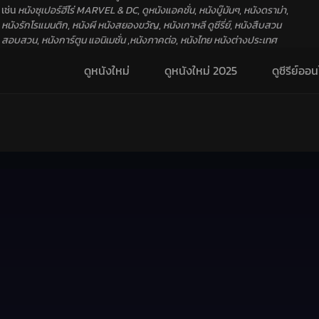
เช่น
หนังซุเปอร์ฮีโร่ MARVEL & DC
,
ดูหนังแอคชั่น
,
หนังบู๊มันๆ
,
หนังดราม่า
,
หนังรักโรแมนติก
,
หนังผี หนังสยองขวัญ
,
หนังเกาหลี ดูซีรี่ย์
,
หนังสืบสวน
สอบสวน
,
หนังการ์ตูน แอนิเมชั่น
,
หนังภาคต่อ
,
หนังไทย หนังต่างประเทศ
ดูหนังใหม่
ดูหนังใหม่ 2025
ดูซีรีย์ออน