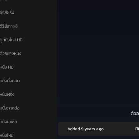
ซีรีส์ฝรั่ง
ซีรีส์เกาหลี
ดูหนังใหม่ HD
ตัวอย่างหนัง
หนัง HD
หนังทั้งหมด
หนังฝรั่ง
หนังภาคต่อ
ตัว
หนังเอเชีย
Added 9 years ago
ปี
หนังใหม่