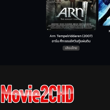
Arn: Tempelriddaren (2007)
อาร์น ศึกจอมอัศวินกู้แผ่นดิน
เสียงไทย