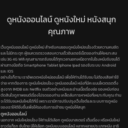
ดูหนังออนไลน์ ดูหนังใหม่ หนังสนุก
คุณภาพ
เว็บดูหนังออนไลน์
ดูหนังใหม่
สำหรับคนชอบดูหนังใหม่ชนโรงด้วยความคมชัด
และไม่มีกระตุก ผู้ชมควรตรวจสอบความเร็วอินเตอร์เน็ตของท่านให้เหมาะสม
เช่น 3G 4G Wifi คุณสามารถรับชมได้ทุกเวลานอกเหนือจากในโรงหนังรับชมได้
ผ่านทางมือถือ Smartphone Tablet Iphone Ipad รองรับระบบ Android
และ IOS
อย่างไรก็ตาม เราอัพเดตหนังใหม่ออนไลน์ เพื่อให้ท่านได้รับชม ไม่ต้องเสียค่าใช้
จ่าย หากต้องการ ดูหนังใหม่ชนโรง ดูหนังออนไลน์ หนังที่มีคะแนนโหวตเรตติ้ง
สูงจาก IMDB และ Netflix ชมตัวอย่างหนังและอ่านเนื้อเรื่องย่อ ของหนังก่อน
ตัดสินใจดูภาพยนต์เรื่องโปรดของท่าน เคล็ดลับการหาหนังที่เหมาะกับคุณ ท่าน
จะได้รับชมหนังใหม่ได้ที่นี่ เพราะเรามีการปรับปรุงเว็บไซต์และระบบการดูหนัง
ของเราให้ดียิ่งขึ้นเพื่อให้รองรับการเข้าชม ดูหนังให้สนุก
ดูหนังออนไลน์
นอกจาก หนังใหม่ชนโรง ให้ท่านได้เลือก ดูหนังมาสเตอร์ เต็มเรื่อง หรือหนังใหม่
ซาวด์แท็รก ซับไทย มีให้เลือก ดูหนังแบบออนไลน์ หลากหลายประเภทหนัง อาธิ