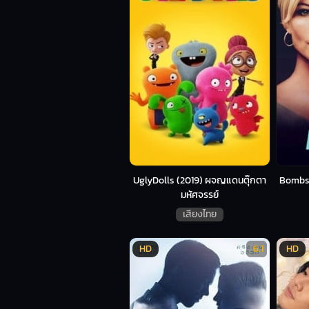
UglyDolls (2019) ผจญแดนตุ๊กตา
Bombsh
มหัศจรรย์
เสียงไทย
HD
6.1
HD