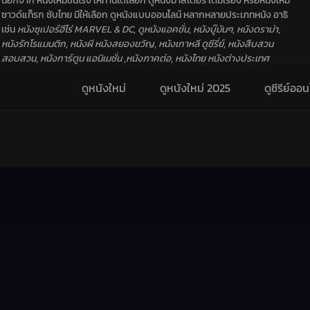
นอกจาก หนังใหม่ชนโรง ให้ท่านได้เลือก ดูหนังมาสเตอร์ เต็มเรื่อง หรือหนังใหม่
ซาวด์แท็รก ซับไทย มีให้เลือก ดูหนังแบบออนไลน์ หลากหลายประเภทหนัง อาธิ
เช่น
หนังซุเปอร์ฮีโร่ MARVEL & DC
,
ดูหนังแอคชั่น
,
หนังบู๊มันๆ
,
หนังดราม่า
,
หนังรักโรแมนติก
,
หนังผี หนังสยองขวัญ
,
หนังเกาหลี ดูซีรี่ย์
,
หนังสืบสวน
สอบสวน
,
หนังการ์ตูน แอนิเมชั่น
,
หนังภาคต่อ
,
หนังไทย หนังต่างประเทศ
ดูหนังใหม่
ดูหนังใหม่ 2025
ดูซีรีย์ออน