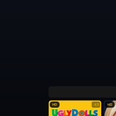
HD
4.5
HD