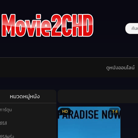
ดูหนังออนไลน์
หมวดหมู่หนัง
การ์ตูน
HD
7.4
ซีรีส์
ซีรีส์ฝรั่ง