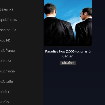
ซีรีส์เกาหลี
ดูหนังใหม่ HD
ตัวอย่างหนัง
หนัง HD
หนังทั้งหมด
Paradise Now (2005) อุดมการณ์
ปลิดโลก
หนังฝรั่ง
เสียงไทย
หนังภาคต่อ
หนังเอเชีย
หนังใหม่
หนังไทย