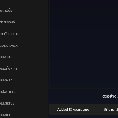
ซีรีส์ฝรั่ง
ซีรีส์เกาหลี
ดูหนังใหม่ HD
ตัวอย่างหนัง
หนัง HD
หนังทั้งหมด
หนังฝรั่ง
หนังภาคต่อ
ตัวอย่าง
หนังเอเชีย
Added 10 years ago
ปีที่ฉาย :
หนังใหม่