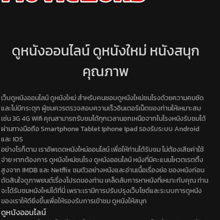
ดูหนังออนไลน์ ดูหนังใหม่ หนังสนุก
คุณภาพ
เว็บดูหนังออนไลน์
ดูหนังใหม่
สำหรับคนชอบดูหนังใหม่ชนโรงด้วยความคมชัด
และไม่มีกระตุก ผู้ชมควรตรวจสอบความเร็วอินเตอร์เน็ตของท่านให้เหมาะสม
เช่น 3G 4G Wifi คุณสามารถรับชมได้ทุกเวลานอกเหนือจากในโรงหนังรับชมได้
ผ่านทางมือถือ Smartphone Tablet Iphone Ipad รองรับระบบ Android
และ IOS
อย่างไรก็ตาม เราอัพเดตหนังใหม่ออนไลน์ เพื่อให้ท่านได้รับชม ไม่ต้องเสียค่าใช้
จ่าย หากต้องการ ดูหนังใหม่ชนโรง ดูหนังออนไลน์ หนังที่มีคะแนนโหวตเรตติ้ง
สูงจาก IMDB และ Netflix ชมตัวอย่างหนังและอ่านเนื้อเรื่องย่อ ของหนังก่อน
ตัดสินใจดูภาพยนต์เรื่องโปรดของท่าน เคล็ดลับการหาหนังที่เหมาะกับคุณ ท่าน
จะได้รับชมหนังใหม่ได้ที่นี่ เพราะเรามีการปรับปรุงเว็บไซต์และระบบการดูหนัง
ของเราให้ดียิ่งขึ้นเพื่อให้รองรับการเข้าชม ดูหนังให้สนุก
ดูหนังออนไลน์