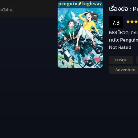
เรื่องย่อ :
หนังไทย
7.3
683 โหวต, คะแ
หนัง:
Penguin 
Not Rated
การ์ตูน
Adventure