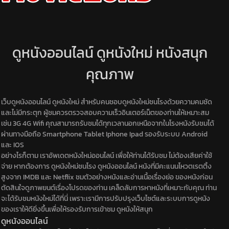
ดูหนังออนไลน์ ดูหนังใหม่ หนังสนุก
คุณภาพ
เว็บดูหนังออนไลน์
ดูหนังใหม่
สำหรับคนชอบดูหนังใหม่ชนโรงด้วยความคมชัด
และไม่มีกระตุก ผู้ชมควรตรวจสอบความเร็วอินเตอร์เน็ตของท่านให้เหมาะสม
เช่น 3G 4G Wifi คุณสามารถรับชมได้ทุกเวลานอกเหนือจากในโรงหนังรับชมได้
ผ่านทางมือถือ Smartphone Tablet Iphone Ipad รองรับระบบ Android
และ IOS
อย่างไรก็ตาม เราอัพเดตหนังใหม่ออนไลน์ เพื่อให้ท่านได้รับชม ไม่ต้องเสียค่าใช้
จ่าย หากต้องการ ดูหนังใหม่ชนโรง ดูหนังออนไลน์ หนังที่มีคะแนนโหวตเรตติ้ง
สูงจาก IMDB และ Netflix ชมตัวอย่างหนังและอ่านเนื้อเรื่องย่อ ของหนังก่อน
ตัดสินใจดูภาพยนต์เรื่องโปรดของท่าน เคล็ดลับการหาหนังที่เหมาะกับคุณ ท่าน
จะได้รับชมหนังใหม่ได้ที่นี่ เพราะเรามีการปรับปรุงเว็บไซต์และระบบการดูหนัง
ของเราให้ดียิ่งขึ้นเพื่อให้รองรับการเข้าชม ดูหนังให้สนุก
ดูหนังออนไลน์