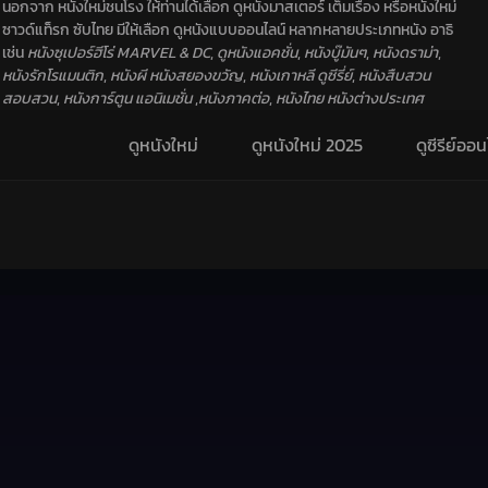
นอกจาก หนังใหม่ชนโรง ให้ท่านได้เลือก ดูหนังมาสเตอร์ เต็มเรื่อง หรือหนังใหม่
ซาวด์แท็รก ซับไทย มีให้เลือก ดูหนังแบบออนไลน์ หลากหลายประเภทหนัง อาธิ
เช่น
หนังซุเปอร์ฮีโร่ MARVEL & DC
,
ดูหนังแอคชั่น
,
หนังบู๊มันๆ
,
หนังดราม่า
,
หนังรักโรแมนติก
,
หนังผี หนังสยองขวัญ
,
หนังเกาหลี ดูซีรี่ย์
,
หนังสืบสวน
สอบสวน
,
หนังการ์ตูน แอนิเมชั่น
,
หนังภาคต่อ
,
หนังไทย หนังต่างประเทศ
ดูหนังใหม่
ดูหนังใหม่ 2025
ดูซีรีย์ออน