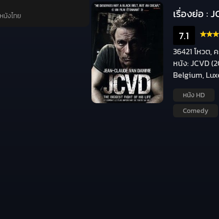
เรื่องย่อ 
หนังไทย
7.1
36421 โหวต, ค
หนัง:
JCVD (2
Belgium, Lux
หนัง HD
Comedy