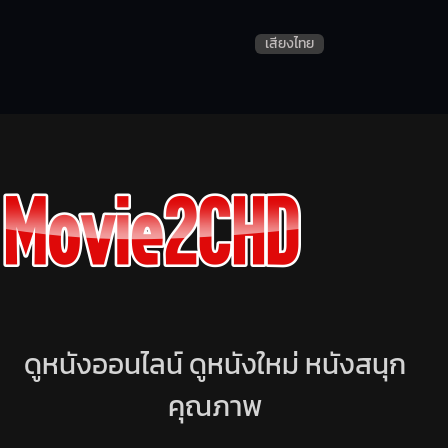
เสียงไทย
ดูหนังออนไลน์ ดูหนังใหม่ หนังสนุก
คุณภาพ