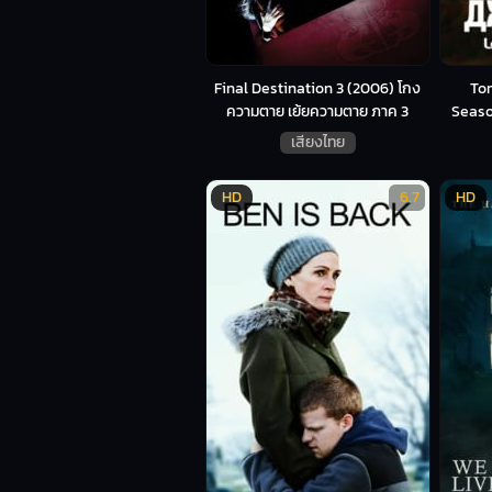
Final Destination 3 (2006) โกง
Tom
ความตาย เย้ยความตาย ภาค 3
Season
เสียงไทย
HD
6.7
HD