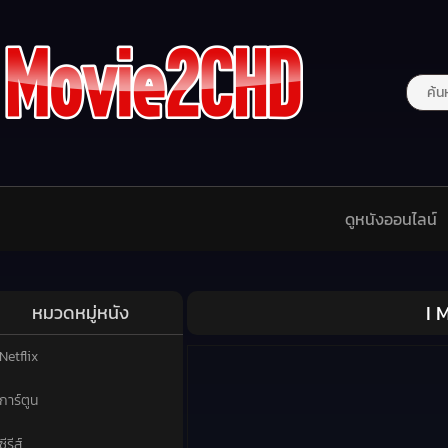
ดูหนังออนไลน์
I 
หมวดหมู่หนัง
Netflix
การ์ตูน
ซีรีส์