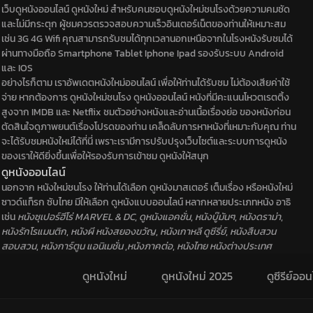
เว็บดูหนังออนไลน์
ดูหนังใหม่
สำหรับคนชอบดูหนังใหม่ชนโรงด้วยความคมชัด
และไม่มีกระตุก ผู้ชมควรตรวจสอบความเร็วอินเตอร์เน็ตของท่านให้เหมาะสม
เช่น 3G 4G Wifi คุณสามารถรับชมได้ทุกเวลานอกเหนือจากในโรงหนังรับชมได้
ผ่านทางมือถือ Smartphone Tablet Iphone Ipad รองรับระบบ Android
และ IOS
อย่างไรก็ตาม เราอัพเดตหนังใหม่ออนไลน์ เพื่อให้ท่านได้รับชม ไม่ต้องเสียค่าใช้
จ่าย หากต้องการ ดูหนังใหม่ชนโรง ดูหนังออนไลน์ หนังที่มีคะแนนโหวตเรตติ้ง
สูงจาก IMDB และ Netflix ชมตัวอย่างหนังและอ่านเนื้อเรื่องย่อ ของหนังก่อน
ตัดสินใจดูภาพยนต์เรื่องโปรดของท่าน เคล็ดลับการหาหนังที่เหมาะกับคุณ ท่าน
จะได้รับชมหนังใหม่ได้ที่นี่ เพราะเรามีการปรับปรุงเว็บไซต์และระบบการดูหนัง
ของเราให้ดียิ่งขึ้นเพื่อให้รองรับการเข้าชม ดูหนังให้สนุก
ดูหนังออนไลน์
นอกจาก หนังใหม่ชนโรง ให้ท่านได้เลือก ดูหนังมาสเตอร์ เต็มเรื่อง หรือหนังใหม่
ซาวด์แท็รก ซับไทย มีให้เลือก ดูหนังแบบออนไลน์ หลากหลายประเภทหนัง อาธิ
เช่น
หนังซุเปอร์ฮีโร่ MARVEL & DC
,
ดูหนังแอคชั่น
,
หนังบู๊มันๆ
,
หนังดราม่า
,
หนังรักโรแมนติก
,
หนังผี หนังสยองขวัญ
,
หนังเกาหลี ดูซีรี่ย์
,
หนังสืบสวน
สอบสวน
,
หนังการ์ตูน แอนิเมชั่น
,
หนังภาคต่อ
,
หนังไทย หนังต่างประเทศ
ดูหนังใหม่
ดูหนังใหม่ 2025
ดูซีรีย์ออน