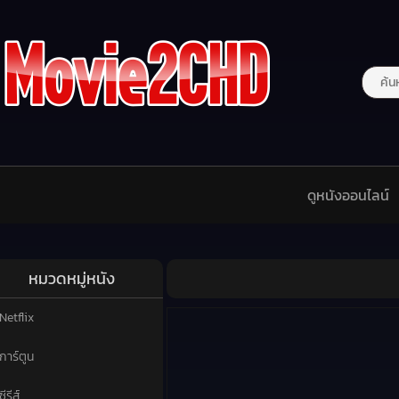
ดูหนังออนไลน์
หมวดหมู่หนัง
Netflix
การ์ตูน
ซีรีส์