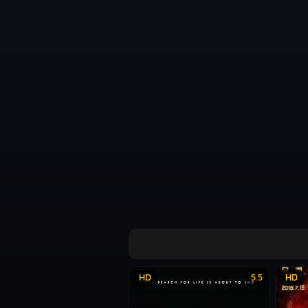
HD
5.5
HD