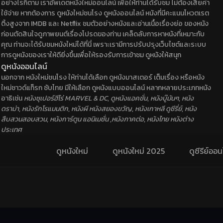
อย่างไรก็ตาม เราอัพเดตหนังใหม่ออนไลน์ เพื่อให้ท่านได้รับชม ไม่ต้องเสียค่า
ใช้จ่าย หากต้องการ ดูหนังใหม่ชนโรง ดูหนังออนไลน์ หนังที่มีคะแนนโหวตเรต
ติ้งสูงจาก IMDB และ Netflix ชมตัวอย่างหนังและอ่านเนื้อเรื่องย่อ ของหนัง
ก่อนตัดสินใจดูภาพยนต์เรื่องโปรดของท่าน เคล็ดลับการหาหนังที่เหมาะกับ
คุณ ท่านจะได้รับชมหนังใหม่ได้ที่นี่ เพราะเรามีการปรับปรุงเว็บไซต์และระบบ
การดูหนังของเราให้ดียิ่งขึ้นเพื่อให้รองรับการเข้าชม ดูหนังให้สนุก
ดูหนังออนไลน์
นอกจาก หนังใหม่ชนโรง ให้ท่านได้เลือก ดูหนังมาสเตอร์ เต็มเรื่อง หรือหนัง
ใหม่ซาวด์แท็รก ซับไทย มีให้เลือก ดูหนังแบบออนไลน์ หลากหลายประเภทหนัง
อาธิเช่น
หนังซุเปอร์ฮีโร่ MARVEL & DC
,
ดูหนังแอคชั่น
,
หนังบู๊มันๆ
,
หนัง
ดราม่า
,
หนังรักโรแมนติก
,
หนังผี หนังสยองขวัญ
,
หนังเกาหลี ดูซีรี่ย์
,
หนัง
สืบสวนสอบสวน
,
หนังการ์ตูน แอนิเมชั่น
,
หนังภาคต่อ
,
หนังไทย หนังต่าง
ประเทศ
ดูหนังใหม่
ดูหนังใหม่ 2025
ดูซีรีย์ออ