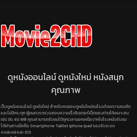
ดูหนังออนไลน์ ดูหนังใหม่ หนังสนุก
คุณภาพ
เว็บดูหนังออนไลน์
ดูหนังใหม่
สำหรับคนชอบดูหนังใหม่ชนโรงด้วยความคมชัด
และไม่มีกระตุก ผู้ชมควรตรวจสอบความเร็วอินเตอร์เน็ตของท่านให้เหมาะสม
เช่น 3G 4G Wifi คุณสามารถรับชมได้ทุกเวลานอกเหนือจากในโรงหนังรับชม
ได้ผ่านทางมือถือ Smartphone Tablet Iphone Ipad รองรับระบบ
Android และ IOS