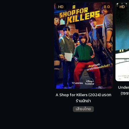
HD
8.0
HD
Under
(199
A Shop for Killers (2024) มรดก
ร้านนักฆ่า
เสียงไทย