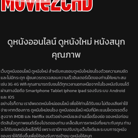
ดูหนังออนไลน์ ดูหนังใหม่ หนังสนุก
คุณภาพ
เว็บดูหนังออนไลน์
ดูหนังใหม่
สำหรับคนชอบดูหนังใหม่ชนโรงด้วยความคมชัด
และไม่มีกระตุก ผู้ชมควรตรวจสอบความเร็วอินเตอร์เน็ตของท่านให้เหมาะสม
เช่น 3G 4G Wifi คุณสามารถรับชมได้ทุกเวลานอกเหนือจากในโรงหนังรับชมได้
ผ่านทางมือถือ Smartphone Tablet Iphone Ipad รองรับระบบ Android
และ IOS
อย่างไรก็ตาม เราอัพเดตหนังใหม่ออนไลน์ เพื่อให้ท่านได้รับชม ไม่ต้องเสียค่าใช้
จ่าย หากต้องการ ดูหนังใหม่ชนโรง ดูหนังออนไลน์ หนังที่มีคะแนนโหวตเรตติ้ง
สูงจาก IMDB และ Netflix ชมตัวอย่างหนังและอ่านเนื้อเรื่องย่อ ของหนังก่อน
ตัดสินใจดูภาพยนต์เรื่องโปรดของท่าน เคล็ดลับการหาหนังที่เหมาะกับคุณ ท่าน
จะได้รับชมหนังใหม่ได้ที่นี่ เพราะเรามีการปรับปรุงเว็บไซต์และระบบการดูหนัง
ของเราให้ดียิ่งขึ้นเพื่อให้รองรับการเข้าชม ดูหนังให้สนุก